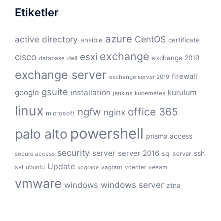
Etiketler
azure
active directory
CentOS
ansible
certificate
exchange
cisco
esxi
exchange 2019
dell
database
exchange server
firewall
exchange server 2019
gsuite
google
installation
kurulum
jenkins
kubernetes
linux
ngfw
office 365
nginx
microsoft
powershell
palo alto
prisma access
security
server
server 2016
ssh
sql server
secure access
Update
ssl
ubuntu
vagrant
vcenter
veeam
upgrade
vmware
windows server
windows
ztna