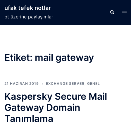
İçeriğe
ufak tefek notlar
atla
Search
Tog
bt üzerine paylaşımlar
men
Etiket:
mail gateway
21 HAZIRAN 2019
EXCHANGE SERVER
,
GENEL
Kaspersky Secure Mail
Gateway Domain
Tanımlama