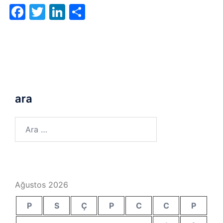
Facebook
Twitter
LinkedIn
Share
ara
Arama:
Ağustos 2026
P
S
Ç
P
C
C
P