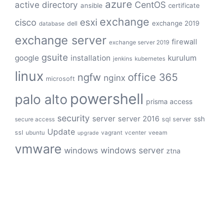
azure
active directory
CentOS
ansible
certificate
exchange
cisco
esxi
exchange 2019
dell
database
exchange server
firewall
exchange server 2019
gsuite
google
installation
kurulum
jenkins
kubernetes
linux
ngfw
office 365
nginx
microsoft
powershell
palo alto
prisma access
security
server
server 2016
ssh
sql server
secure access
Update
ssl
ubuntu
vagrant
vcenter
veeam
upgrade
vmware
windows server
windows
ztna