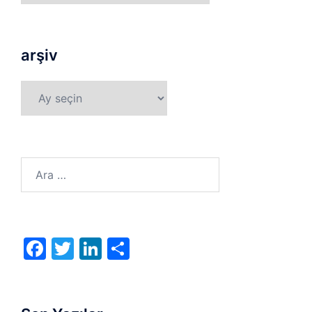
arşiv
arşiv
Arama:
Facebook
Twitter
LinkedIn
Share