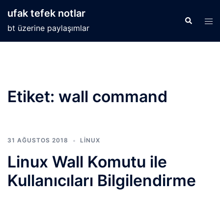
İçeriğe
ufak tefek notlar
atla
Search
Tog
bt üzerine paylaşımlar
men
Etiket:
wall command
31 AĞUSTOS 2018
LINUX
Linux Wall Komutu ile
Kullanıcıları Bilgilendirme