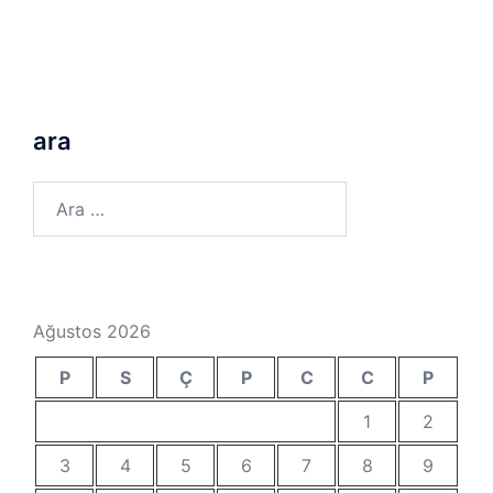
ara
Arama:
Ağustos 2026
P
S
Ç
P
C
C
P
1
2
3
4
5
6
7
8
9