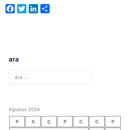
Facebook
Twitter
LinkedIn
Share
ara
Arama:
Ağustos 2026
P
S
Ç
P
C
C
P