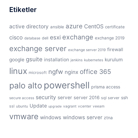
Etiketler
azure
active directory
CentOS
ansible
certificate
exchange
cisco
esxi
exchange 2019
dell
database
exchange server
firewall
exchange server 2019
gsuite
google
installation
kurulum
jenkins
kubernetes
linux
ngfw
office 365
nginx
microsoft
powershell
palo alto
prisma access
security
server
server 2016
ssh
sql server
secure access
Update
ssl
ubuntu
vagrant
vcenter
veeam
upgrade
vmware
windows server
windows
ztna