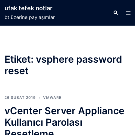
İçeriğe
ufak tefek notlar
atla
Search
Tog
bt üzerine paylaşımlar
men
Etiket:
vsphere password
reset
26 ŞUBAT 2019
VMWARE
vCenter Server Appliance
Kullanıcı Parolası
Resetleme