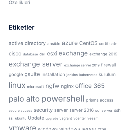
Özellikleri
Etiketler
azure
active directory
CentOS
ansible
certificate
exchange
cisco
esxi
exchange 2019
dell
database
exchange server
firewall
exchange server 2019
gsuite
google
installation
kurulum
jenkins
kubernetes
linux
ngfw
office 365
nginx
microsoft
powershell
palo alto
prisma access
security
server
server 2016
ssh
sql server
secure access
Update
ssl
ubuntu
vagrant
vcenter
veeam
upgrade
vmware
windows server
windows
ztna