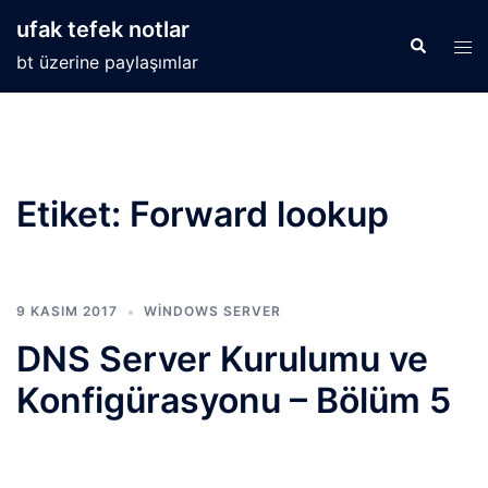
İçeriğe
ufak tefek notlar
atla
Search
Tog
bt üzerine paylaşımlar
men
Etiket:
Forward lookup
9 KASIM 2017
WINDOWS SERVER
DNS Server Kurulumu ve
Konfigürasyonu – Bölüm 5