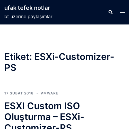
İçeriğe
ufak tefek notlar
atla
Search
Tog
bt üzerine paylaşımlar
men
Etiket:
ESXi-Customizer-
PS
17 ŞUBAT 2018
VMWARE
ESXI Custom ISO
Oluşturma – ESXi-
Customizer-PS