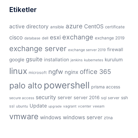
Etiketler
azure
active directory
CentOS
ansible
certificate
exchange
cisco
esxi
exchange 2019
dell
database
exchange server
firewall
exchange server 2019
gsuite
google
installation
kurulum
jenkins
kubernetes
linux
ngfw
office 365
nginx
microsoft
powershell
palo alto
prisma access
security
server
server 2016
ssh
sql server
secure access
Update
ssl
ubuntu
vagrant
vcenter
veeam
upgrade
vmware
windows server
windows
ztna