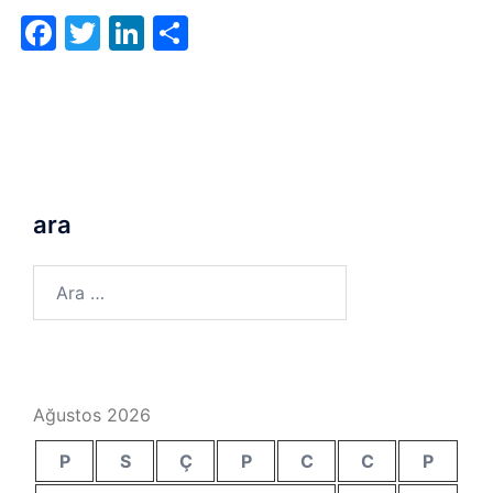
Facebook
Twitter
LinkedIn
Share
ara
Arama:
Ağustos 2026
P
S
Ç
P
C
C
P