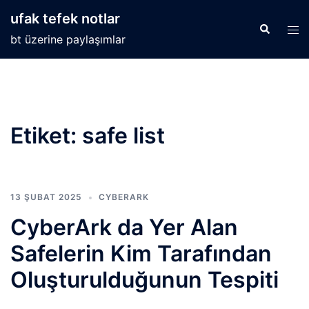
İçeriğe
ufak tefek notlar
atla
Search
Tog
bt üzerine paylaşımlar
men
Etiket:
safe list
13 ŞUBAT 2025
CYBERARK
CyberArk da Yer Alan
Safelerin Kim Tarafından
Oluşturulduğunun Tespiti