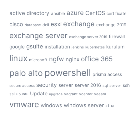
azure
active directory
CentOS
ansible
certificate
exchange
cisco
esxi
exchange 2019
dell
database
exchange server
firewall
exchange server 2019
gsuite
google
installation
kurulum
jenkins
kubernetes
linux
ngfw
office 365
nginx
microsoft
powershell
palo alto
prisma access
security
server
server 2016
ssh
sql server
secure access
Update
ssl
ubuntu
vagrant
vcenter
veeam
upgrade
vmware
windows server
windows
ztna