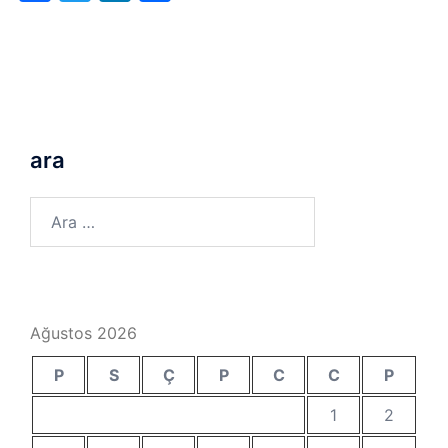
ara
Arama:
Ağustos 2026
P
S
Ç
P
C
C
P
1
2